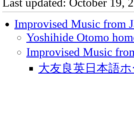
Last updated: October 19, 
Improvised Music from 
Yoshihide Otomo hom
Improvised Musi
大友良英日本語ホ