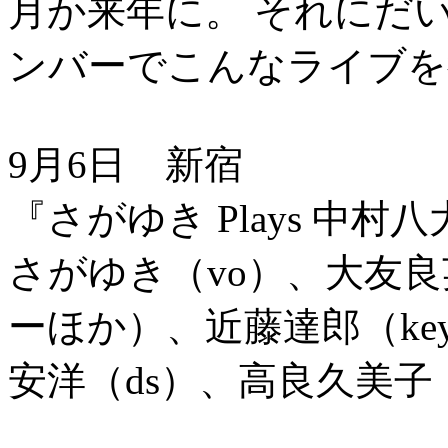
月か来年に。 それにだ
ンバーでこんなライブを
9月6日 新宿
『さがゆき Plays 中村
さがゆき（vo）、大友
ーほか）、近藤達郎（key
安洋（ds）、高良久美子（vi